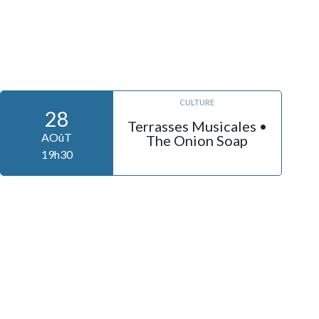
CULTURE
28
Terrasses Musicales •
AOûT
The Onion Soap
19h30