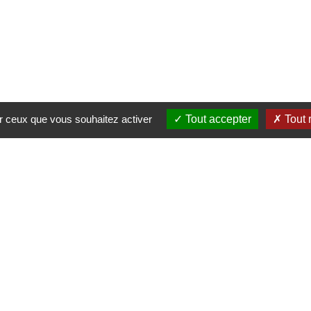
ur ceux que vous souhaitez activer
Tout accepter
Tout 
Mairie de Saint-Nicolas d'Aliermont
Pl. de la Libération,
76510 Saint-Nicolas-d'Aliermont
Tél. : 02 35 85 80 11