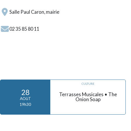
Salle Paul Caron, mairie
02 35 85 80 11
CULTURE
28
Terrasses Musicales • The
Onion Soap
AOûT
19h30