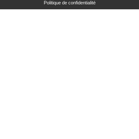
Politique de confidentialité
Mairie de Saint-Nicolas d'Aliermont
Pl. de la Libération,
76510 Saint-Nicolas-d'Aliermont
Tél. : 02 35 85 80 11
Mentions légales
Gérer mes préférences de cookies