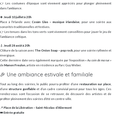
👉 Les costumes d’époque sont vivement appréciés pour plonger pleinement
dans l’ambiance.
🍀
Jeudi 10 juillet à 20h
Place à l’Irlande avec
Cosàn Glas – musique irlandaise
, pour une soirée aux
sonorités traditionnelles et festives.
👉 Les tenues dans les tons verts sont vivement conseillées pour jouer le jeu de
l’ambiance celtique.
🎸
Jeudi 28 août à 20h
Clôture de la saison avec
The Onion Soap – pop rock
, pour une soirée rythmée et
énergique.
Cette dernière date sera également marquée par l’exposition
« Au coin de ma rue »
de
Manon Freulon
, artiste en résidence au Parc Guy Weber.
🎉 Une ambiance estivale et familiale
Tout au long des soirées, le public pourra profiter d’une
restauration sur place
,
d’une
structure gonflable
et d’un cadre convivial pensé pour tous les âges. Ces
rendez-vous sont l’occasion de se retrouver, de découvrir des artistes et de
profiter pleinement des soirées d’été en centre-ville.
📍
Place de la Libération – Saint-Nicolas-d’Aliermont
🎟️
Entrée gratuite