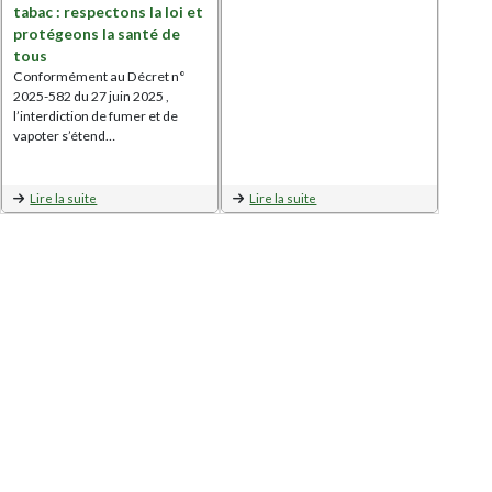
tabac : respectons la loi et
protégeons la santé de
tous
Conformément au Décret n°
2025-582 du 27 juin 2025 ,
l’interdiction de fumer et de
vapoter s’étend…
Lire la suite
Lire la suite