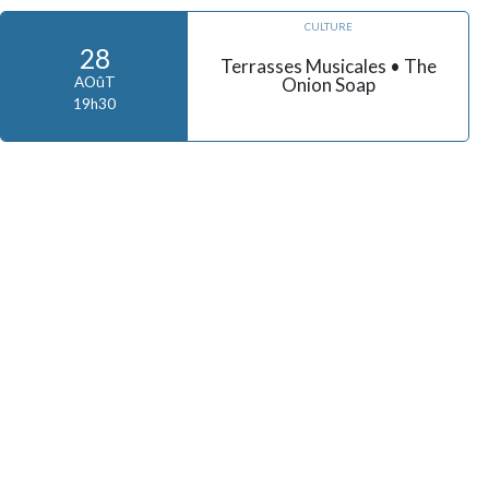
CULTURE
28
Terrasses Musicales • The
Onion Soap
AOûT
19h30