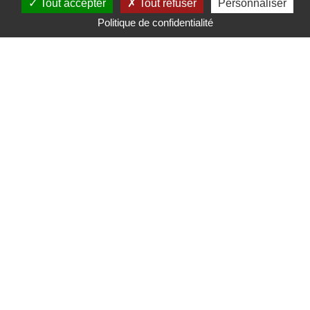
Tout accepter
Tout refuser
Personnaliser
Politique de confidentialité
Mairie de Saint-Nicolas d'Aliermont
Pl. de la Libération,
76510 Saint-Nicolas-d'Aliermont
Tél. : 02 35 85 80 11
Mentions légales
Gérer mes préférences de cookies