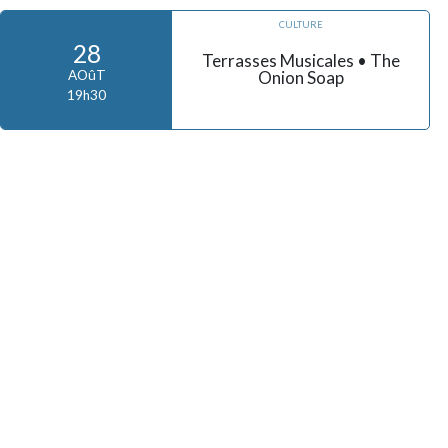
CULTURE
28
Terrasses Musicales • The
Onion Soap
AOûT
19h30