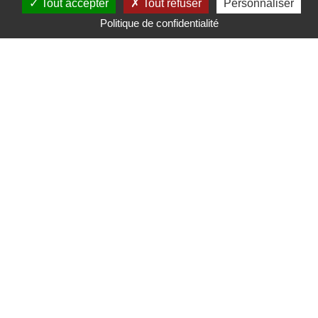
Tout accepter
Tout refuser
Personnaliser
Politique de confidentialité
Mairie de Saint-Nicolas d'Aliermont
Pl. de la Libération,
76510 Saint-Nicolas-d'Aliermont
Tél. : 02 35 85 80 11
Mentions légales
Gérer mes préférences de cookies