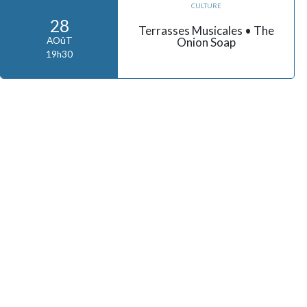
CULTURE
28
Terrasses Musicales • The
Onion Soap
AOûT
19h30