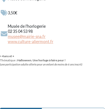
3,50€
Musée de l’horlogerie
02 35 04 53 98
musee@mairie-sna.fr
www.culture-aliermont.fr
> 4 ans et +
Thématique
: Halloween. Une horloge à faire peur !
(une participation adulte offerte pour un enfant de moins de 6 ans inscrit)