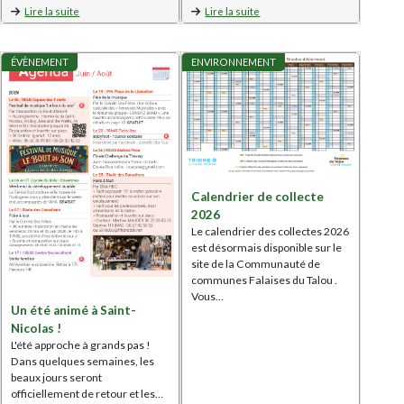
Lire la suite
Lire la suite
ÉVÈNEMENT
ENVIRONNEMENT
Calendrier de collecte
2026
Le calendrier des collectes 2026
est désormais disponible sur le
site de la Communauté de
communes Falaises du Talou .
Vous…
Un été animé à Saint-
Nicolas !
L'été approche à grands pas !
Dans quelques semaines, les
beaux jours seront
officiellement de retour et les…