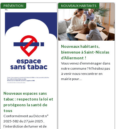
PRÉVENTION
NOUVEAUX HABITANTS
Nouveaux habitants,
bienvenue à Saint-Nicolas
d’Aliermont !
Vous venez d’emménager dans
notre commune ? N’hésitez pas
à venir nous rencontrer en
mairie pour…
Nouveaux espaces sans
tabac : respectons la loi et
protégeons la santé de
tous
Conformément au Décret n°
2025-582 du 27 juin 2025 ,
l’interdiction de fumer et de